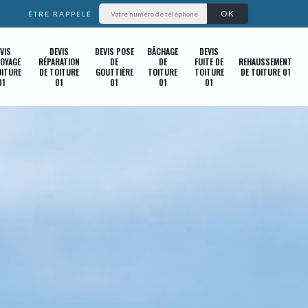
ÊTRE RAPPELÉ
VIS
DEVIS
DEVIS POSE
BÂCHAGE
DEVIS
OYAGE
RÉPARATION
DE
DE
FUITE DE
REHAUSSEMENT
OITURE
DE TOITURE
GOUTTIÈRE
TOITURE
TOITURE
DE TOITURE 01
01
01
01
01
01