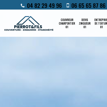
04 82 29 49 96
06 65 65 87 86
COUVREUR
DEVIS
ENTREPRI
CHARPENTIER
ZINGUEUR
DE TOITU
01
01
01