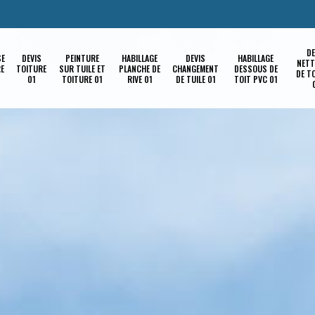
DE
SE
DEVIS
PEINTURE
HABILLAGE
DEVIS
HABILLAGE
NETT
RE
TOITURE
SUR TUILE ET
PLANCHE DE
CHANGEMENT
DESSOUS DE
DE T
01
TOITURE 01
RIVE 01
DE TUILE 01
TOIT PVC 01