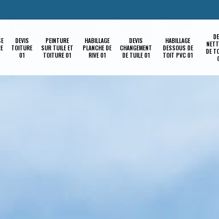
DE
SE
DEVIS
PEINTURE
HABILLAGE
DEVIS
HABILLAGE
NETT
RE
TOITURE
SUR TUILE ET
PLANCHE DE
CHANGEMENT
DESSOUS DE
DE T
01
TOITURE 01
RIVE 01
DE TUILE 01
TOIT PVC 01