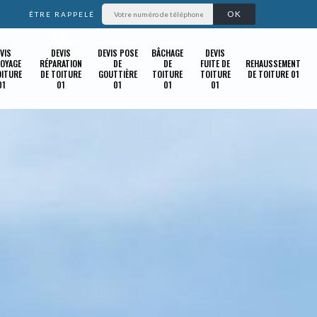
ÊTRE RAPPELÉ
VIS
DEVIS
DEVIS POSE
BÂCHAGE
DEVIS
OYAGE
RÉPARATION
DE
DE
FUITE DE
REHAUSSEMENT
OITURE
DE TOITURE
GOUTTIÈRE
TOITURE
TOITURE
DE TOITURE 01
01
01
01
01
01