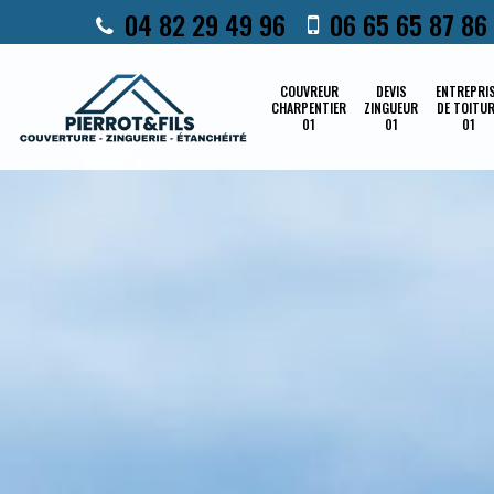
04 82 29 49 96
06 65 65 87 86
COUVREUR
DEVIS
ENTREPRI
CHARPENTIER
ZINGUEUR
DE TOITU
01
01
01