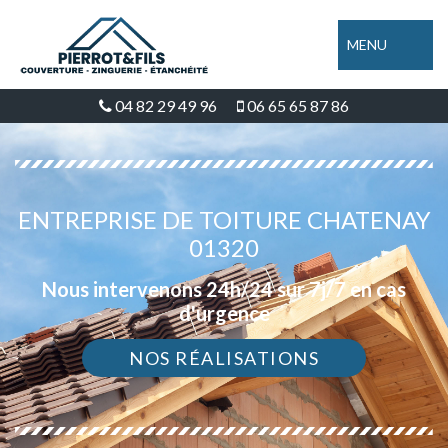
MENU
04 82 29 49 96
06 65 65 87 86
ENTREPRISE DE TOITURE CHATENAY
01320
Nous intervenons 24h/24 sur 7j/7 en cas
d'urgence
NOS RÉALISATIONS