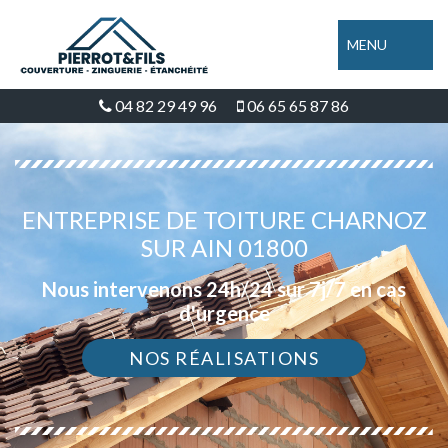
MENU
04 82 29 49 96
06 65 65 87 86
ENTREPRISE DE TOITURE CHARNOZ
SUR AIN 01800
Nous intervenons 24h/24 sur 7j/7 en cas
d'urgence
NOS RÉALISATIONS