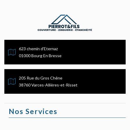
623 chemin d'Eternaz
01000 Bourg En Bresse
205 Rue du Gros Chêne
38760 Varces-Allières-et-Risset
Nos Services