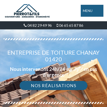
MENU
04 82 29 49 96
06 65 65 87 86
ENTREPRISE DE TOITURE CHANAY
01420
Nous intervenons 24h/24 sur 7j/7 en cas
d'urgence
NOS RÉALISATIONS