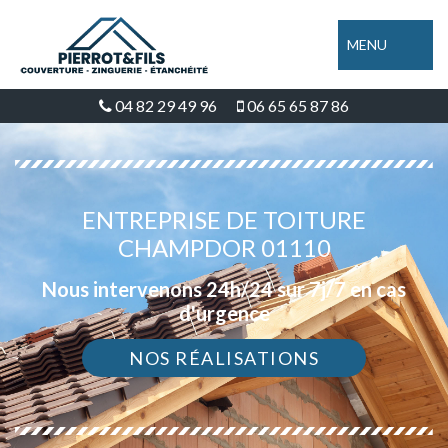
MENU
04 82 29 49 96
06 65 65 87 86
ENTREPRISE DE TOITURE
CHAMPDOR 01110
Nous intervenons 24h/24 sur 7j/7 en cas
d'urgence
NOS RÉALISATIONS