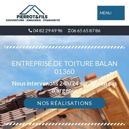
MENU
04 82 29 49 96
06 65 65 87 86
ENTREPRISE DE TOITURE BALAN
01360
Nous intervenons 24h/24 sur 7j/7 en cas
d'urgence
NOS RÉALISATIONS