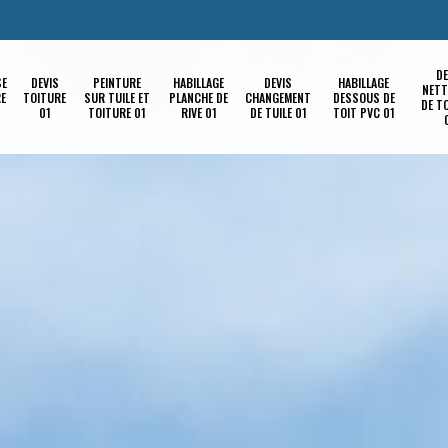
DE
SE
DEVIS
PEINTURE
HABILLAGE
DEVIS
HABILLAGE
NETT
RE
TOITURE
SUR TUILE ET
PLANCHE DE
CHANGEMENT
DESSOUS DE
DE T
01
TOITURE 01
RIVE 01
DE TUILE 01
TOIT PVC 01