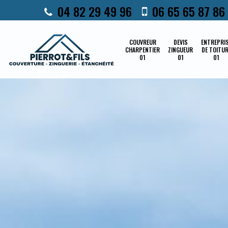
04 82 29 49 96
06 65 65 87 86
COUVREUR
DEVIS
ENTREPRI
CHARPENTIER
ZINGUEUR
DE TOITU
01
01
01