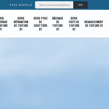
ÊTRE RAPPELÉ
VIS
DEVIS
DEVIS POSE
BÂCHAGE
DEVIS
OYAGE
RÉPARATION
DE
DE
FUITE DE
REHAUSSEMENT
OITURE
DE TOITURE
GOUTTIÈRE
TOITURE
TOITURE
DE TOITURE 01
01
01
01
01
01