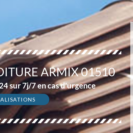
OITURE ARMIX 01510
4 sur 7j/7 en cas d'urgence
ÉALISATIONS