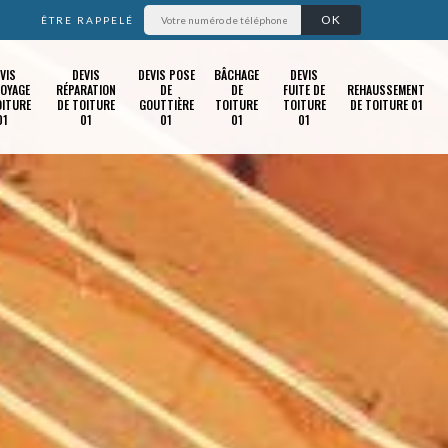
ÊTRE RAPPELÉ
VIS
DEVIS
DEVIS POSE
BÂCHAGE
DEVIS
OYAGE
RÉPARATION
DE
DE
FUITE DE
REHAUSSEMENT
OITURE
DE TOITURE
GOUTTIÈRE
TOITURE
TOITURE
DE TOITURE 01
01
01
01
01
01