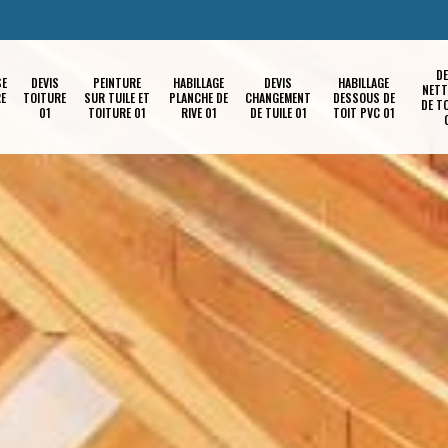
DE
SE
DEVIS
PEINTURE
HABILLAGE
DEVIS
HABILLAGE
NETT
RE
TOITURE
SUR TUILE ET
PLANCHE DE
CHANGEMENT
DESSOUS DE
DE T
01
TOITURE 01
RIVE 01
DE TUILE 01
TOIT PVC 01