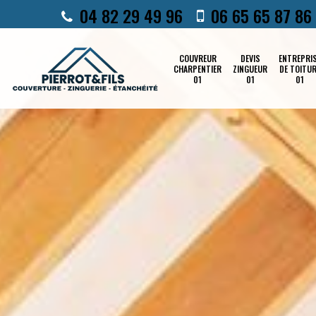
04 82 29 49 96
06 65 65 87 86
COUVREUR
DEVIS
ENTREPRI
CHARPENTIER
ZINGUEUR
DE TOITU
01
01
01