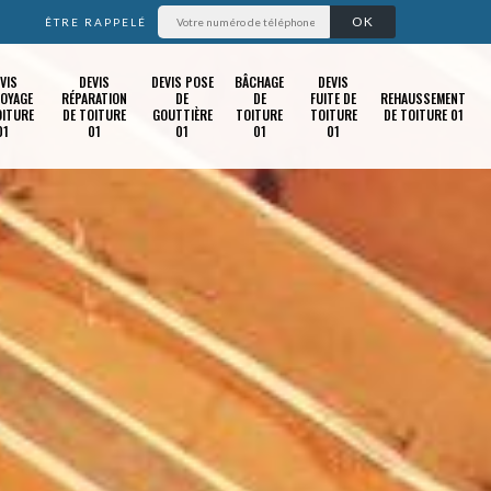
ÊTRE RAPPELÉ
VIS
DEVIS
DEVIS POSE
BÂCHAGE
DEVIS
OYAGE
RÉPARATION
DE
DE
FUITE DE
REHAUSSEMENT
OITURE
DE TOITURE
GOUTTIÈRE
TOITURE
TOITURE
DE TOITURE 01
01
01
01
01
01