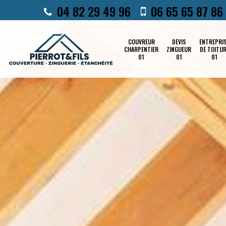
04 82 29 49 96
06 65 65 87 86
COUVREUR
DEVIS
ENTREPRI
CHARPENTIER
ZINGUEUR
DE TOITU
01
01
01