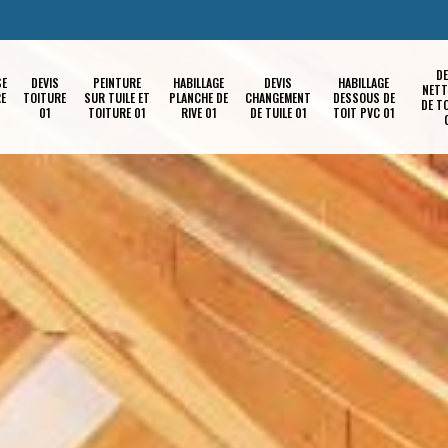
DE
SE
DEVIS
PEINTURE
HABILLAGE
DEVIS
HABILLAGE
NETT
RE
TOITURE
SUR TUILE ET
PLANCHE DE
CHANGEMENT
DESSOUS DE
DE T
01
TOITURE 01
RIVE 01
DE TUILE 01
TOIT PVC 01