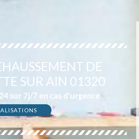
REHAUSSEMENT DE
TTE SUR AIN 01320
4 sur 7j/7 en cas d'urgence
ÉALISATIONS