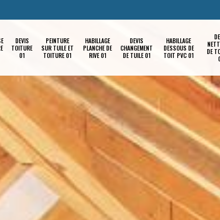
DE
SE
DEVIS
PEINTURE
HABILLAGE
DEVIS
HABILLAGE
NETT
RE
TOITURE
SUR TUILE ET
PLANCHE DE
CHANGEMENT
DESSOUS DE
DE T
01
TOITURE 01
RIVE 01
DE TUILE 01
TOIT PVC 01