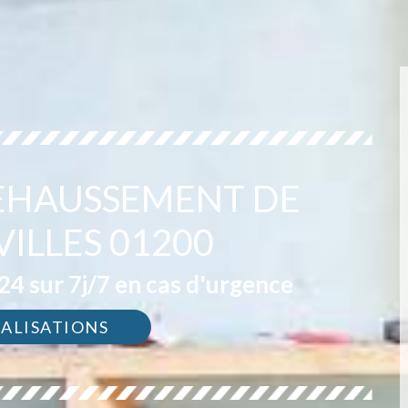
REHAUSSEMENT DE
VILLES 01200
4 sur 7j/7 en cas d'urgence
ÉALISATIONS