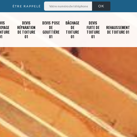
ÊTRE RAPPELÉ
VIS
DEVIS
DEVIS POSE
BÂCHAGE
DEVIS
OYAGE
RÉPARATION
DE
DE
FUITE DE
REHAUSSEMENT
OITURE
DE TOITURE
GOUTTIÈRE
TOITURE
TOITURE
DE TOITURE 01
01
01
01
01
01