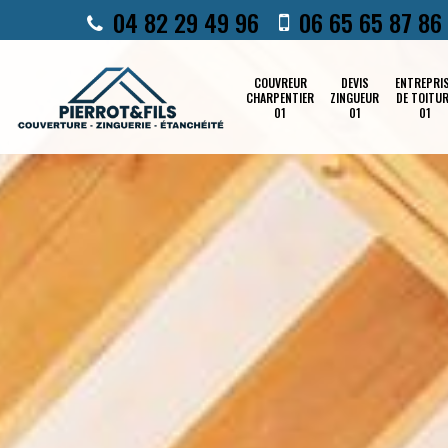
04 82 29 49 96
06 65 65 87 86
COUVREUR
DEVIS
ENTREPRI
CHARPENTIER
ZINGUEUR
DE TOITU
01
01
01