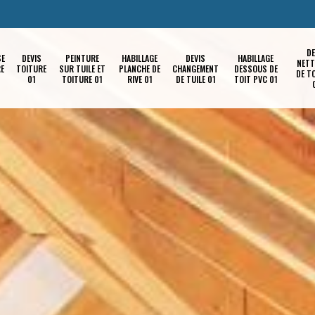
DE
SE
DEVIS
PEINTURE
HABILLAGE
DEVIS
HABILLAGE
NETT
RE
TOITURE
SUR TUILE ET
PLANCHE DE
CHANGEMENT
DESSOUS DE
DE T
01
TOITURE 01
RIVE 01
DE TUILE 01
TOIT PVC 01