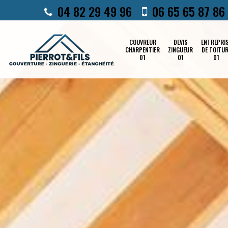
04 82 29 49 96
06 65 65 87 86
COUVREUR
DEVIS
ENTREPRI
CHARPENTIER
ZINGUEUR
DE TOITU
01
01
01