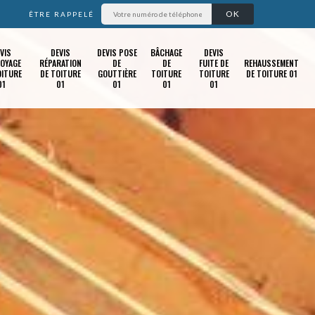
ÊTRE RAPPELÉ
VIS
DEVIS
DEVIS POSE
BÂCHAGE
DEVIS
OYAGE
RÉPARATION
DE
DE
FUITE DE
REHAUSSEMENT
OITURE
DE TOITURE
GOUTTIÈRE
TOITURE
TOITURE
DE TOITURE 01
01
01
01
01
01