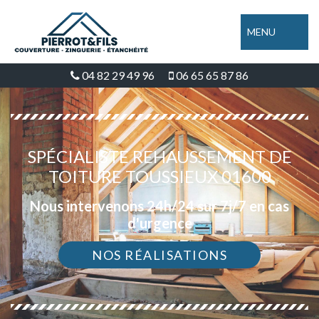
MENU
04 82 29 49 96
06 65 65 87 86
SPÉCIALISTE REHAUSSEMENT DE
TOITURE TOUSSIEUX 01600
Nous intervenons 24h/24 sur 7j/7 en cas
d'urgence
NOS RÉALISATIONS