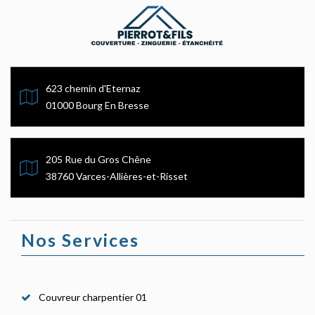
623 chemin d'Eternaz
01000 Bourg En Bresse
205 Rue du Gros Chêne
38760 Varces-Allières-et-Risset
Nos Services
Couvreur charpentier 01