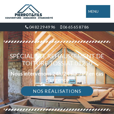
MENU
04 82 29 49 96
06 65 65 87 86
SPÉCIALISTE REHAUSSEMENT DE
TOITURE TOSSIAT 01250
Nous intervenons 24h/24 sur 7j/7 en cas
d'urgence
NOS RÉALISATIONS