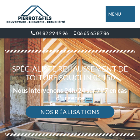
MENU
04 82 29 49 96
06 65 65 87 86
SPÉCIALISTE REHAUSSEMENT DE
TOITURE SOUCLIN 01150
Nous intervenons 24h/24 sur 7j/7 en cas
d'urgence
NOS RÉALISATIONS