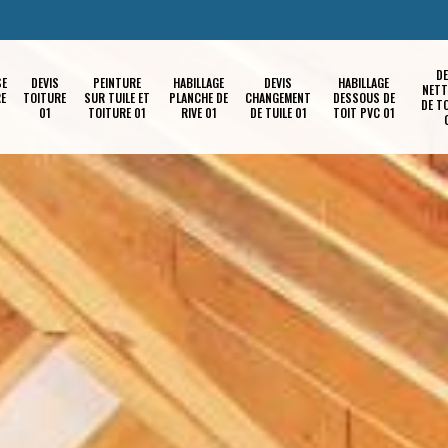
DE
SE
DEVIS
PEINTURE
HABILLAGE
DEVIS
HABILLAGE
NETT
RE
TOITURE
SUR TUILE ET
PLANCHE DE
CHANGEMENT
DESSOUS DE
DE T
01
TOITURE 01
RIVE 01
DE TUILE 01
TOIT PVC 01