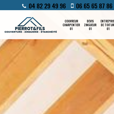
04 82 29 49 96
06 65 65 87 86
COUVREUR
DEVIS
ENTREPRI
CHARPENTIER
ZINGUEUR
DE TOITU
01
01
01