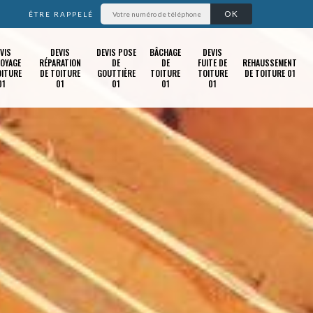
ÊTRE RAPPELÉ
VIS
DEVIS
DEVIS POSE
BÂCHAGE
DEVIS
OYAGE
RÉPARATION
DE
DE
FUITE DE
REHAUSSEMENT
OITURE
DE TOITURE
GOUTTIÈRE
TOITURE
TOITURE
DE TOITURE 01
01
01
01
01
01