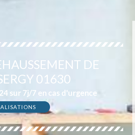
REHAUSSEMENT DE
SERGY 01630
4 sur 7j/7 en cas d'urgence
ÉALISATIONS