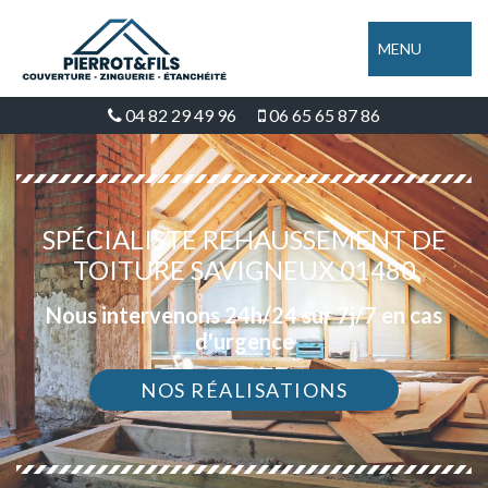
MENU
04 82 29 49 96
06 65 65 87 86
SPÉCIALISTE REHAUSSEMENT DE
TOITURE SAVIGNEUX 01480
Nous intervenons 24h/24 sur 7j/7 en cas
d'urgence
NOS RÉALISATIONS