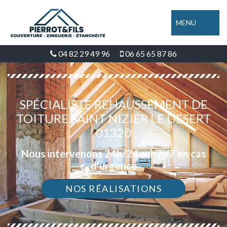
MENU
04 82 29 49 96
06 65 65 87 86
SPÉCIALISTE REHAUSSEMENT DE
TOITURE SAINT NIZIER LE DESERT
01320
Nous intervenons 24h/24 sur 7j/7 en cas
d'urgence
NOS RÉALISATIONS