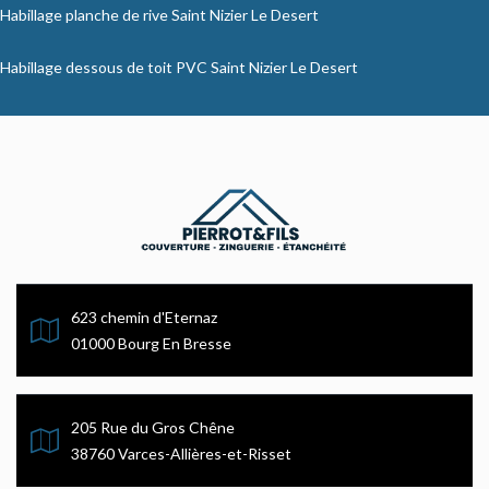
Habillage planche de rive Saint Nizier Le Desert
Habillage dessous de toit PVC Saint Nizier Le Desert
623 chemin d'Eternaz
01000 Bourg En Bresse
205 Rue du Gros Chêne
38760 Varces-Allières-et-Risset