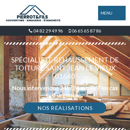
MENU
04 82 29 49 96
06 65 65 87 86
SPÉCIALISTE REHAUSSEMENT DE
TOITURE SAINT JEAN LE VIEUX
01640
Nous intervenons 24h/24 sur 7j/7 en cas
d'urgence
NOS RÉALISATIONS