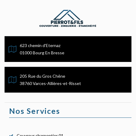
623 chemin d'Eternaz
01000 Bourg En Bresse
205 Rue du Gros Chêne
38760 Varces-Allières-et-Risset
Nos Services
Couvreur charpentier 01