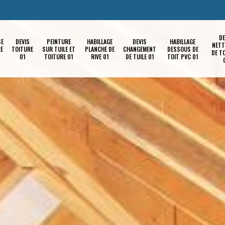
DE
SE
DEVIS
PEINTURE
HABILLAGE
DEVIS
HABILLAGE
NETT
RE
TOITURE
SUR TUILE ET
PLANCHE DE
CHANGEMENT
DESSOUS DE
DE T
01
TOITURE 01
RIVE 01
DE TUILE 01
TOIT PVC 01