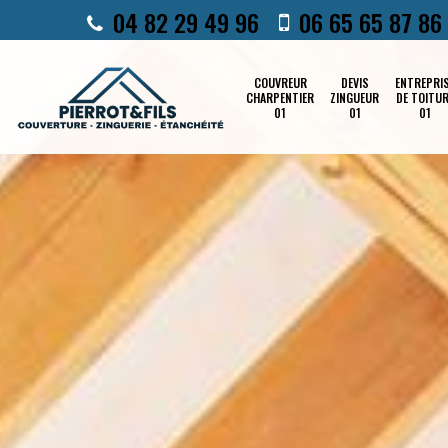
04 82 29 49 96
06 65 65 87 86
COUVREUR
DEVIS
ENTREPRI
CHARPENTIER
ZINGUEUR
DE TOITU
01
01
01