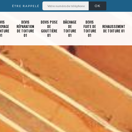
ÊTRE RAPPELÉ
VIS
DEVIS
DEVIS POSE
BÂCHAGE
DEVIS
OYAGE
RÉPARATION
DE
DE
FUITE DE
REHAUSSEMENT
OITURE
DE TOITURE
GOUTTIÈRE
TOITURE
TOITURE
DE TOITURE 01
01
01
01
01
01