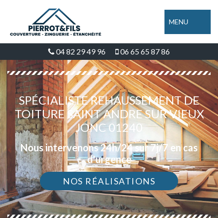
MENU
04 82 29 49 96
06 65 65 87 86
SPÉCIALISTE REHAUSSEMENT DE
TOITURE SAINT ANDRE SUR VIEUX
JONC 01240
Nous intervenons 24h/24 sur 7j/7 en cas
d'urgence
NOS RÉALISATIONS