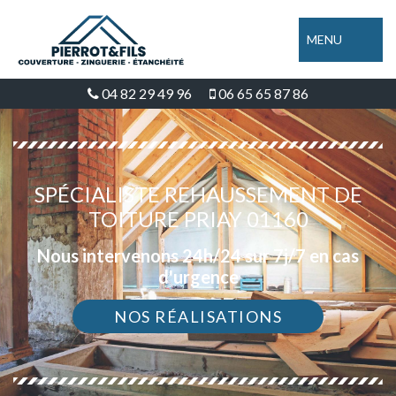
MENU
04 82 29 49 96
06 65 65 87 86
SPÉCIALISTE REHAUSSEMENT DE
TOITURE PRIAY 01160
Nous intervenons 24h/24 sur 7j/7 en cas
d'urgence
NOS RÉALISATIONS