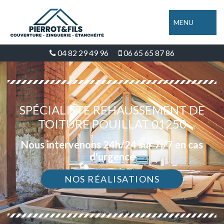
MENU
04 82 29 49 96
06 65 65 87 86
SPÉCIALISTE REHAUSSEMENT DE
TOITURE POUILLAT 01250
Nous intervenons 24h/24 sur 7j/7 en cas
d'urgence
NOS RÉALISATIONS