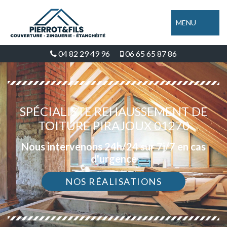
MENU
04 82 29 49 96
06 65 65 87 86
SPÉCIALISTE REHAUSSEMENT DE
TOITURE PIRAJOUX 01270
Nous intervenons 24h/24 sur 7j/7 en cas
d'urgence
NOS RÉALISATIONS