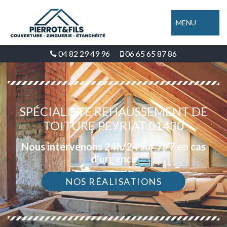
MENU
04 82 29 49 96
06 65 65 87 86
SPÉCIALISTE REHAUSSEMENT DE
TOITURE PEYRIAT 01430
Nous intervenons 24h/24 sur 7j/7 en cas
d'urgence
NOS RÉALISATIONS