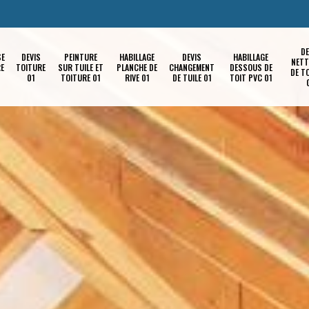
DE
SE
DEVIS
PEINTURE
HABILLAGE
DEVIS
HABILLAGE
NETT
RE
TOITURE
SUR TUILE ET
PLANCHE DE
CHANGEMENT
DESSOUS DE
DE T
01
TOITURE 01
RIVE 01
DE TUILE 01
TOIT PVC 01