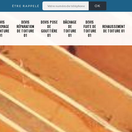
ÊTRE RAPPELÉ
VIS
DEVIS
DEVIS POSE
BÂCHAGE
DEVIS
OYAGE
RÉPARATION
DE
DE
FUITE DE
REHAUSSEMENT
OITURE
DE TOITURE
GOUTTIÈRE
TOITURE
TOITURE
DE TOITURE 01
01
01
01
01
01