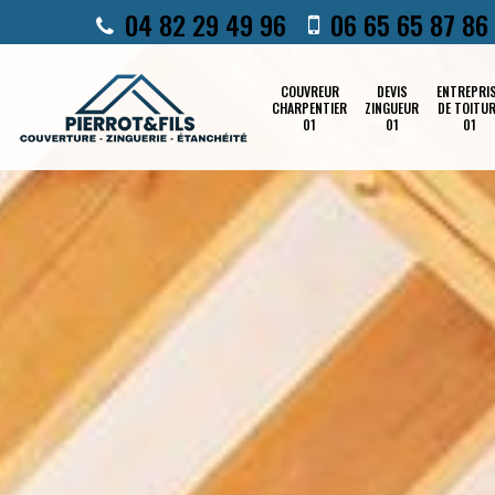
04 82 29 49 96
06 65 65 87 86
COUVREUR
DEVIS
ENTREPRI
CHARPENTIER
ZINGUEUR
DE TOITU
01
01
01