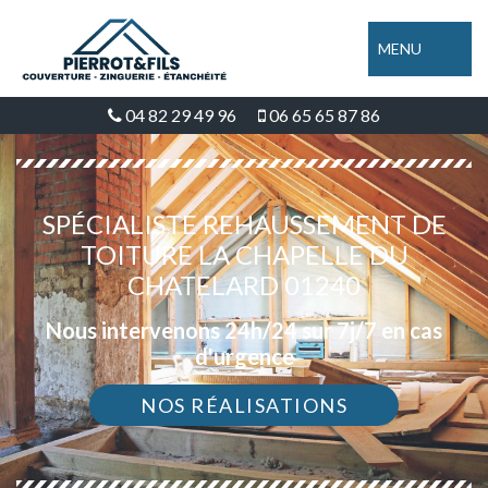
MENU
04 82 29 49 96
06 65 65 87 86
SPÉCIALISTE REHAUSSEMENT DE
TOITURE LA CHAPELLE DU
CHATELARD 01240
Nous intervenons 24h/24 sur 7j/7 en cas
d'urgence
NOS RÉALISATIONS