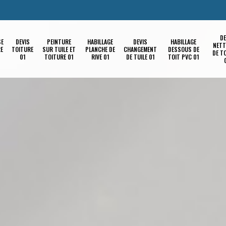
DE
SE
DEVIS
PEINTURE
HABILLAGE
DEVIS
HABILLAGE
NETT
RE
TOITURE
SUR TUILE ET
PLANCHE DE
CHANGEMENT
DESSOUS DE
DE T
01
TOITURE 01
RIVE 01
DE TUILE 01
TOIT PVC 01