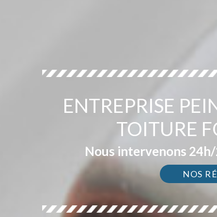
ENTREPRISE PEI
TOITURE F
Nous intervenons 24h/2
NOS R