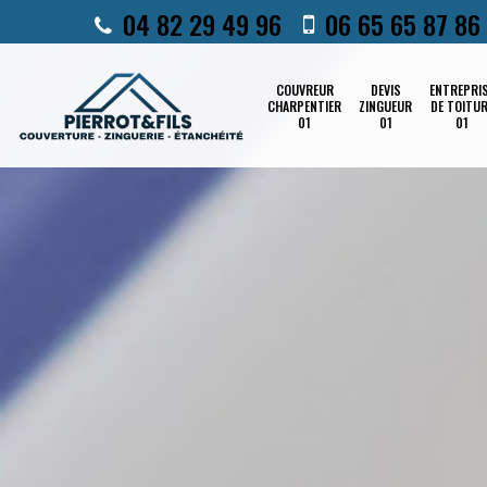
04 82 29 49 96
06 65 65 87 86
COUVREUR
DEVIS
ENTREPRI
CHARPENTIER
ZINGUEUR
DE TOITU
01
01
01