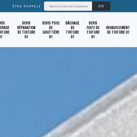
ÊTRE RAPPELÉ
VIS
DEVIS
DEVIS POSE
BÂCHAGE
DEVIS
OYAGE
RÉPARATION
DE
DE
FUITE DE
REHAUSSEMENT
OITURE
DE TOITURE
GOUTTIÈRE
TOITURE
TOITURE
DE TOITURE 01
01
01
01
01
01