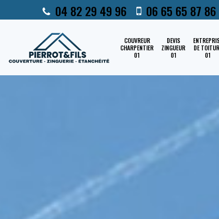
04 82 29 49 96
06 65 65 87 86
COUVREUR
DEVIS
ENTREPRI
CHARPENTIER
ZINGUEUR
DE TOITU
01
01
01