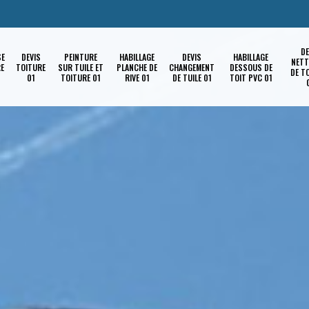
DE
SE
DEVIS
PEINTURE
HABILLAGE
DEVIS
HABILLAGE
NETT
RE
TOITURE
SUR TUILE ET
PLANCHE DE
CHANGEMENT
DESSOUS DE
DE T
01
TOITURE 01
RIVE 01
DE TUILE 01
TOIT PVC 01