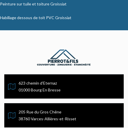
Peinture sur tuile et toiture Groissiat
Habillage dessous de toit PVC Groissiat
623 chemin d'Eternaz
01000 Bourg En Bresse
205 Rue du Gros Chêne
38760 Varces-Allières-et-Risset