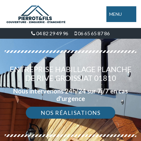
MENU
04 82 29 49 96
06 65 65 87 86
ENTREPRISE HABILLAGE PLANCHE
DE RIVE GROISSIAT 01810
Nous intervenons 24h/24 sur 7j/7 en cas
d'urgence
NOS RÉALISATIONS