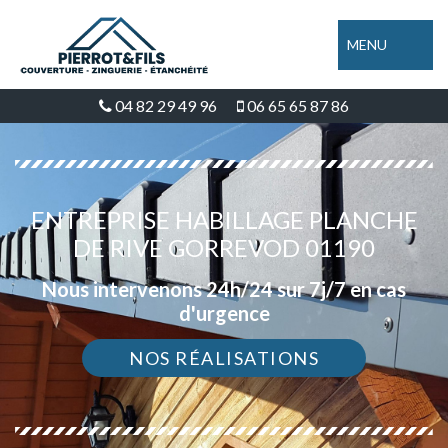
MENU
04 82 29 49 96
06 65 65 87 86
ENTREPRISE HABILLAGE PLANCHE
DE RIVE GORREVOD 01190
Nous intervenons 24h/24 sur 7j/7 en cas
d'urgence
NOS RÉALISATIONS