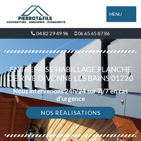
MENU
04 82 29 49 96
06 65 65 87 86
ENTREPRISE HABILLAGE PLANCHE
DE RIVE DIVONNE LES BAINS 01220
Nous intervenons 24h/24 sur 7j/7 en cas
d'urgence
NOS RÉALISATIONS