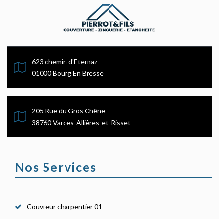
623 chemin d'Eternaz
01000 Bourg En Bresse
205 Rue du Gros Chêne
38760 Varces-Allières-et-Risset
Nos Services
Couvreur charpentier 01