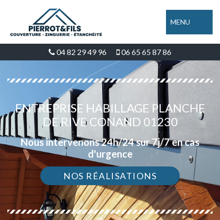
MENU
04 82 29 49 96
06 65 65 87 86
ENTREPRISE HABILLAGE PLANCHE
DE RIVE CONAND 01230
Nous intervenons 24h/24 sur 7j/7 en cas
d'urgence
NOS RÉALISATIONS