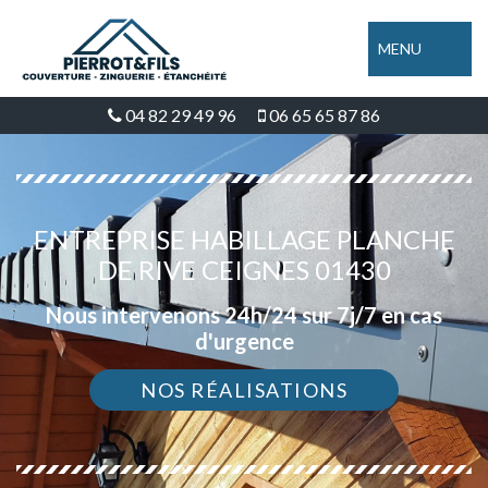
MENU
04 82 29 49 96
06 65 65 87 86
ENTREPRISE HABILLAGE PLANCHE
DE RIVE CEIGNES 01430
Nous intervenons 24h/24 sur 7j/7 en cas
d'urgence
NOS RÉALISATIONS