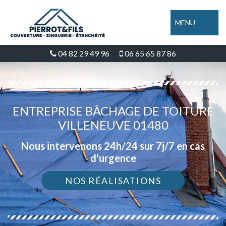
MENU
04 82 29 49 96
06 65 65 87 86
ENTREPRISE BÂCHAGE DE TOITURE
VILLENEUVE 01480
Nous intervenons 24h/24 sur 7j/7 en cas
d'urgence
NOS RÉALISATIONS