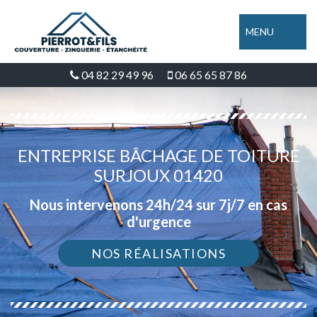
MENU
04 82 29 49 96
06 65 65 87 86
ENTREPRISE BÂCHAGE DE TOITURE
SURJOUX 01420
Nous intervenons 24h/24 sur 7j/7 en cas
d'urgence
NOS RÉALISATIONS