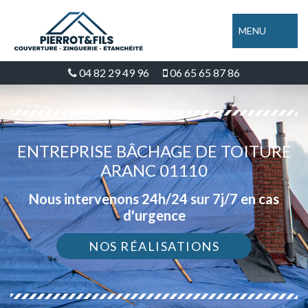
MENU
04 82 29 49 96
06 65 65 87 86
ENTREPRISE BÂCHAGE DE TOITURE
ARANC 01110
Nous intervenons 24h/24 sur 7j/7 en cas
d'urgence
NOS RÉALISATIONS