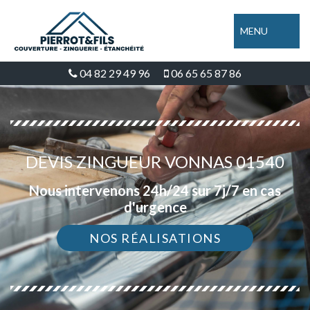
MENU
04 82 29 49 96
06 65 65 87 86
DEVIS ZINGUEUR VONNAS 01540
Nous intervenons 24h/24 sur 7j/7 en cas
d'urgence
NOS RÉALISATIONS