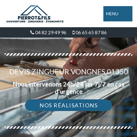
MENU
04 82 29 49 96
06 65 65 87 86
DEVIS ZINGUEUR VONGNES 01350
Nous intervenons 24h/24 sur 7j/7 en cas
d'urgence
NOS RÉALISATIONS