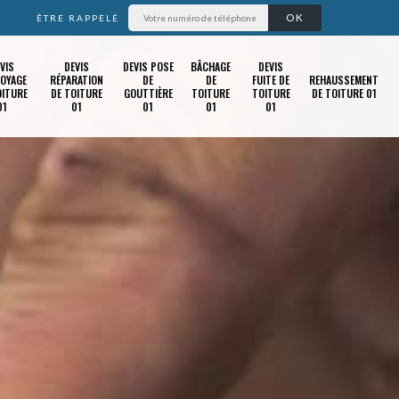
ÊTRE RAPPELÉ
VIS
DEVIS
DEVIS POSE
BÂCHAGE
DEVIS
OYAGE
RÉPARATION
DE
DE
FUITE DE
REHAUSSEMENT
OITURE
DE TOITURE
GOUTTIÈRE
TOITURE
TOITURE
DE TOITURE 01
01
01
01
01
01