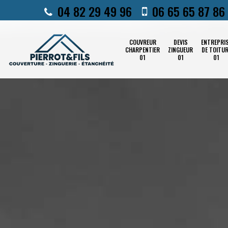
04 82 29 49 96
06 65 65 87 86
COUVREUR
DEVIS
ENTREPRI
CHARPENTIER
ZINGUEUR
DE TOITU
01
01
01