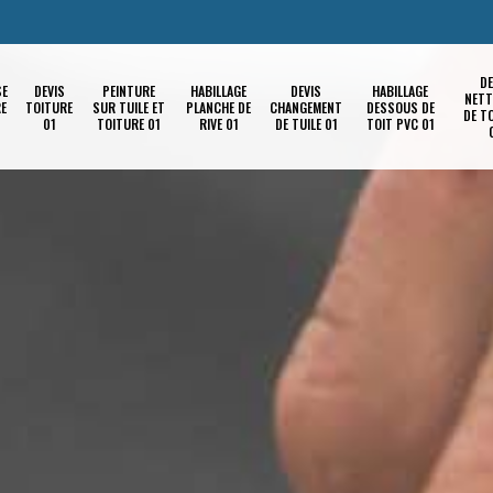
DE
SE
DEVIS
PEINTURE
HABILLAGE
DEVIS
HABILLAGE
NETT
RE
TOITURE
SUR TUILE ET
PLANCHE DE
CHANGEMENT
DESSOUS DE
DE T
01
TOITURE 01
RIVE 01
DE TUILE 01
TOIT PVC 01