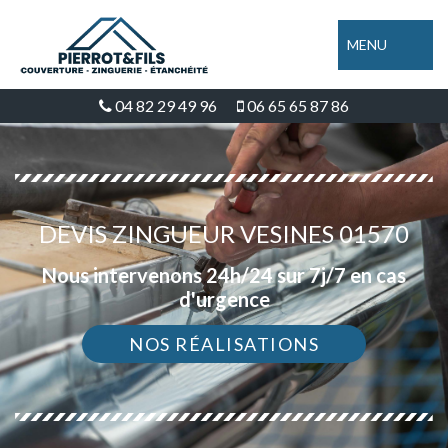
MENU
04 82 29 49 96
06 65 65 87 86
DEVIS ZINGUEUR VESINES 01570
Nous intervenons 24h/24 sur 7j/7 en cas
d'urgence
NOS RÉALISATIONS