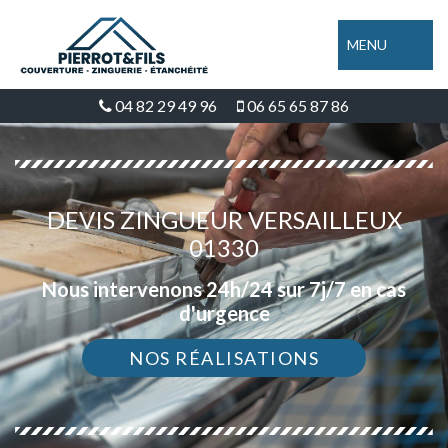
MENU
04 82 29 49 96
06 65 65 87 86
DEVIS ZINGUEUR VERSAILLEUX
01330
Nous intervenons 24h/24 sur 7j/7 en cas
d'urgence
NOS RÉALISATIONS