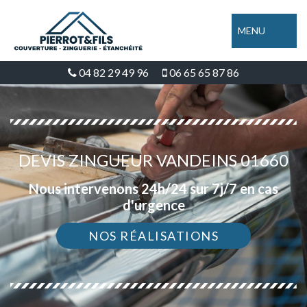
MENU
04 82 29 49 96
06 65 65 87 86
DEVIS ZINGUEUR VANDEINS 01660
Nous intervenons 24h/24 sur 7j/7 en cas
d'urgence
NOS RÉALISATIONS