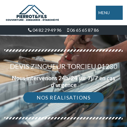
MENU
04 82 29 49 96
06 65 65 87 86
DEVIS ZINGUEUR TORCIEU 01230
Nous intervenons 24h/24 sur 7j/7 en cas
d'urgence
NOS RÉALISATIONS