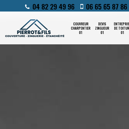
04 82 29 49 96
06 65 65 87 86
COUVREUR
DEVIS
ENTREPRI
CHARPENTIER
ZINGUEUR
DE TOITU
01
01
01