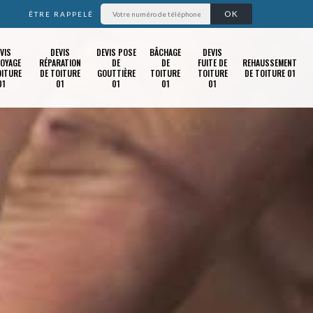
ÊTRE RAPPELÉ
VIS
DEVIS
DEVIS POSE
BÂCHAGE
DEVIS
OYAGE
RÉPARATION
DE
DE
FUITE DE
REHAUSSEMENT
OITURE
DE TOITURE
GOUTTIÈRE
TOITURE
TOITURE
DE TOITURE 01
01
01
01
01
01