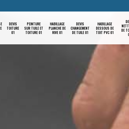
DE
SE
DEVIS
PEINTURE
HABILLAGE
DEVIS
HABILLAGE
NETT
RE
TOITURE
SUR TUILE ET
PLANCHE DE
CHANGEMENT
DESSOUS DE
DE T
01
TOITURE 01
RIVE 01
DE TUILE 01
TOIT PVC 01