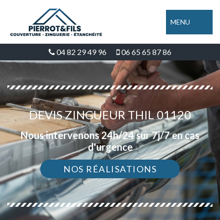
MENU
04 82 29 49 96
06 65 65 87 86
DEVIS ZINGUEUR THIL 01120
Nous intervenons 24h/24 sur 7j/7 en cas
d'urgence
NOS RÉALISATIONS