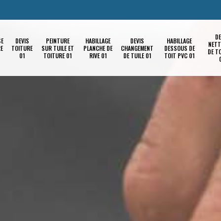
DE
SE
DEVIS
PEINTURE
HABILLAGE
DEVIS
HABILLAGE
NETT
RE
TOITURE
SUR TUILE ET
PLANCHE DE
CHANGEMENT
DESSOUS DE
DE T
01
TOITURE 01
RIVE 01
DE TUILE 01
TOIT PVC 01