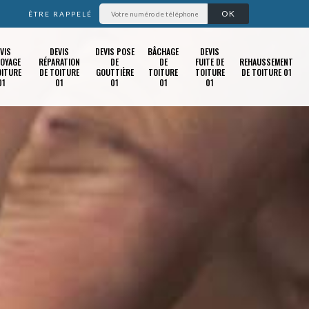
ÊTRE RAPPELÉ
VIS
DEVIS
DEVIS POSE
BÂCHAGE
DEVIS
OYAGE
RÉPARATION
DE
DE
FUITE DE
REHAUSSEMENT
OITURE
DE TOITURE
GOUTTIÈRE
TOITURE
TOITURE
DE TOITURE 01
01
01
01
01
01