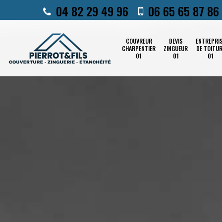
04 82 29 49 96
06 65 65 87 86
COUVREUR
DEVIS
ENTREPRI
CHARPENTIER
ZINGUEUR
DE TOITU
01
01
01