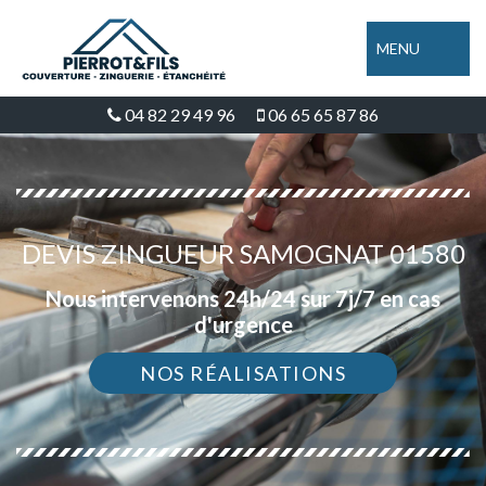
MENU
04 82 29 49 96
06 65 65 87 86
DEVIS ZINGUEUR SAMOGNAT 01580
Nous intervenons 24h/24 sur 7j/7 en cas
d'urgence
NOS RÉALISATIONS