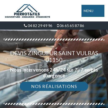
MENU
04 82 29 49 96
06 65 65 87 86
DEVIS ZINGUEUR SAINT VULBAS
01150
Nous intervenons 24h/24 sur 7j/7 en cas
d'urgence
NOS RÉALISATIONS